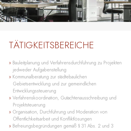
TÄTIGKEITSBEREICHE
Bauleitplanung und Verfahrensdurchführung zu Projekten
jedweder Aufgabenstellung
Kommunalberatung zur städtebaulichen
Gebietsentwicklung und zur gemeindlichen
Entwicklungssteuerung
Verfahrenskoordination, Gutachtenausschreibung und
Projektsteuerung
Organisation, Durchführung und Moderation von
Öffentlichkeitsarbeit und Konfliktlösungen
Befreiungsbegründungen gemäß § 31 Abs. 2 und 3